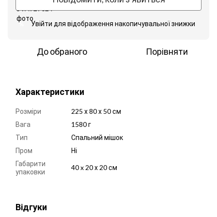
Увійти
для відображення накопичувальної знижки
%
До обраного
Порівняти
Характеристики
Розміри
225 х 80 х 50 см
Вага
1580 г
Тип
Спальний мішок
Пром
Ні
Габарити
40 x 20 х 20 см
упаковки
Відгуки