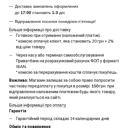
Доставка замовлень оформлених
до
17:00
становить
1-3
дні.
Відправлення посилок понеділок-п‘ятниця!
Більше інформації про доставку
Готівкою при отриманні (наложений платіж).
*
комісію оплачує клієнт, яка становить 20 грн + 2%
від ціни товару.
Через касу або термінал самообслуговування
Приватбанк на розрахунковий рахунок ФОП у форматі
IBAN.
*
комісію за перерахування коштів сплачує покупець.
Важливо:
Магазин залишає за собою право попросити
часткову передоплату у покупця в розмірі
150
грн. при
відправлення наложеним платежем будь-якого товару,
який реалізується на сайті.
Більше інформації про оплату
Гарантія
Гарантійний період складає 14 календарних днів
Обмін та повернення