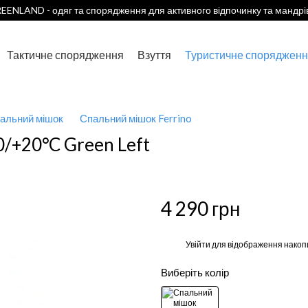
EENLAND - одяг та спорядження для активного відпочинку та мандрі
Тактичне спорядження
Взуття
Туристичне спорядженн
альний мішок
Спальний мішок Ferrino
0/+20°C Green Left
4 290 грн
%
Увійти
для відображення накоп
Виберіть колір