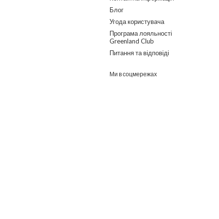
Блог
Угода користувача
Програма лояльності
Greenland Club
Питання та відповіді
Ми в соцмережах
Розроблено в ГО "Гільдія змін"
о дайджест з найпопулярнішими статтями та товарами.