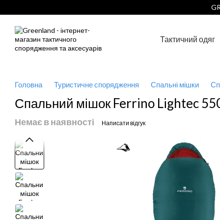
Перейти до основного контенту
GR
Тактичний одяг
Головна
Туристичне спорядження
Спальні мішки
Сп
Спальний мішок Ferrino Lightec 55
Немає в наявності
Написати відгук