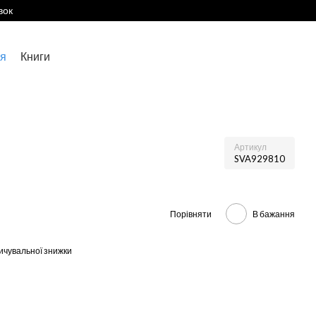
вок
я
Книги
Артикул
SVA929810
Порівняти
В бажання
ичувальної знижки