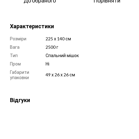
До обраного
Порівняти
Характеристики
Розміри
225 х 140 см
Вага
2500 г
Тип
Спальний мішок
Пром
Ні
Габарити
49 х 26 х 26 см
упаковки
Відгуки