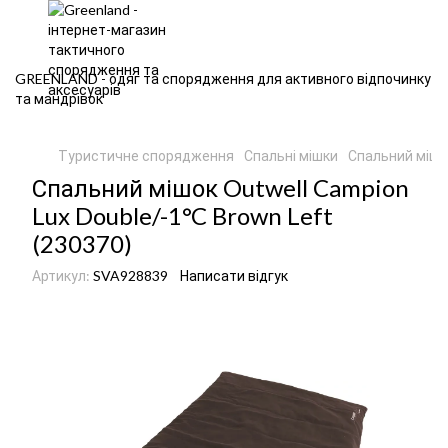
GREENLAND - одяг та спорядження для активного відпочинку
та мандрівок
Туристичне спорядження
Спальні мішки
Спальний мішо
Спальний мішок Outwell Campion
Lux Double/-1°C Brown Left
(230370)
Артикул:
SVA928839
Написати відгук