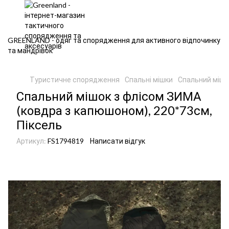
GREENLAND - одяг та спорядження для активного відпочинку
та мандрівок
Туристичне спорядження
Спальні мішки
Спальний мішо
Спальний мішок з флісом ЗИМА
(ковдра з капюшоном), 220*73см,
Піксель
Артикул:
FS1794819
Написати відгук