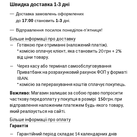
Швидка доставка 1-3 дні
Доставка замовлень оформлених
до
17:00
становить
1-3
дні.
Відправлення посилок понеділок-п‘ятниця!
Більше інформації про доставку
Готівкою при отриманні (наложений платіж).
*
комісію оплачує клієнт, яка становить 20 грн + 2%
від ціни товару.
Через касу або термінал самообслуговування
Приватбанк на розрахунковий рахунок ФОП у форматі
IBAN.
*
комісію за перерахування коштів сплачує покупець.
Важливо:
Магазин залишає за собою право попросити
часткову передоплату у покупця в розмірі
150
грн. при
відправлення наложеним платежем будь-якого товару,
який реалізується на сайті.
Більше інформації про оплату
Гарантія
Гарантійний період складає 14 календарних днів