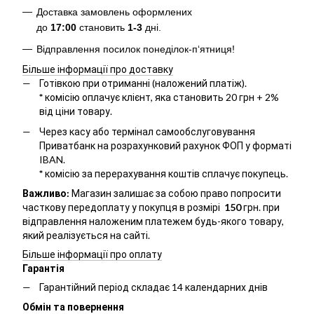
Доставка замовлень оформлених
до
17:00
становить
1-3
дні.
Відправлення посилок понеділок-п‘ятниця!
Більше інформації про доставку
Готівкою при отриманні (наложений платіж).
*
комісію оплачує клієнт, яка становить 20 грн + 2%
від ціни товару.
Через касу або термінал самообслуговування
Приватбанк на розрахунковий рахунок ФОП у форматі
IBAN.
*
комісію за перерахування коштів сплачує покупець.
Важливо:
Магазин залишає за собою право попросити
часткову передоплату у покупця в розмірі
150
грн. при
відправлення наложеним платежем будь-якого товару,
який реалізується на сайті.
Більше інформації про оплату
Гарантія
Гарантійний період складає 14 календарних днів
Обмін та повернення