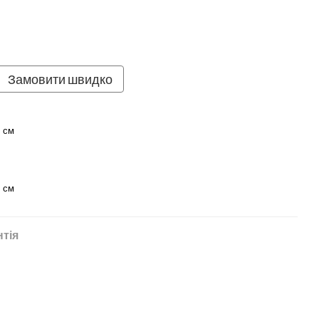
Замовити швидко
9 см
9 см
нтія