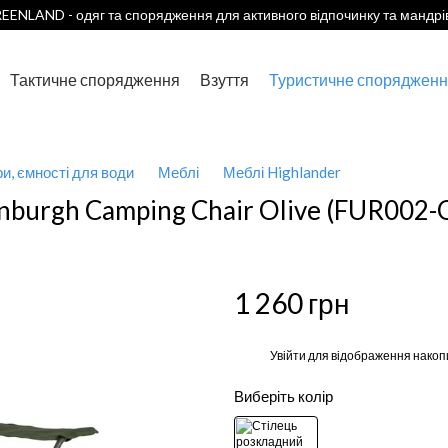
EENLAND - одяг та спорядження для активного відпочинку та мандрі
Тактичне спорядження
Взуття
Туристичне спорядженн
ри, ємності для води
Меблі
Меблі Highlander
inburgh Camping Chair Olive (FUR002-
1 260 грн
%
Увійти
для відображення накоп
Виберіть колір