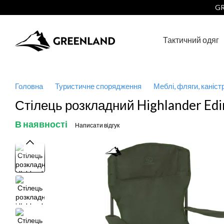
Перейти до основного контенту
GR
Тактичний одяг
Головна
Туристичне спорядження
Меблі, фляги, каніст
Стілець розкладний Highlander Ed
В наявності
Написати відгук