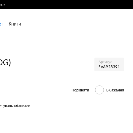
вок
я
Книги
OG)
Артикул
SVA928391
Порівняти
В бажання
ичувальної знижки