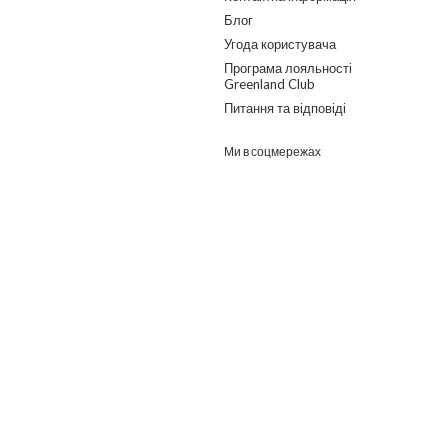
Блог
Угода користувача
Програма лояльності
Greenland Club
Питання та відповіді
Ми в соцмережах
Розроблено в ГО "Гільдія змін"
о дайджест з найпопулярнішими статтями та товарами.