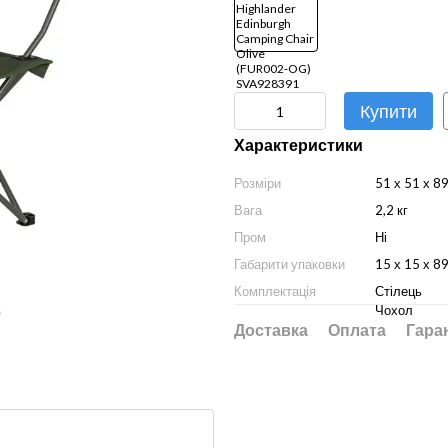
Купити
Характеристики
Розміри
51 х 51 х 8
Вага
2,2 кг
Пром
Ні
Габарити упаковки
15 х 15 х 8
Комплектація
Стілець
Чохол
ю
Доставка
Оплата
Гара