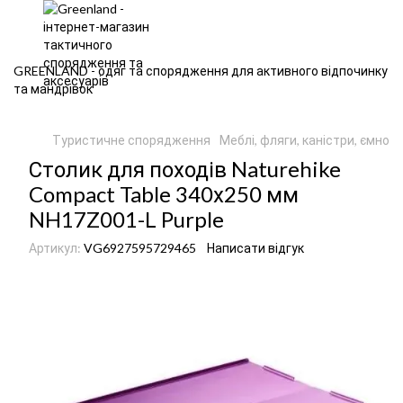
GREENLAND - одяг та спорядження для активного відпочинку
та мандрівок
Туристичне спорядження
Меблі, фляги, каністри, ємност
Столик для походів Naturehike
Compact Table 340х250 мм
NH17Z001-L Purple
Артикул:
VG6927595729465
Написати відгук