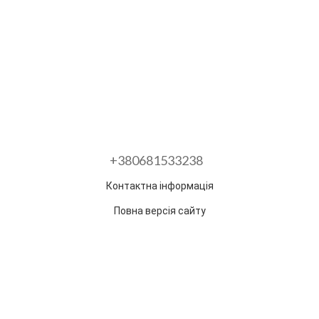
+380681533238
Контактна інформація
Повна версія сайту
Розроблено в ГО "Гільдія змін"