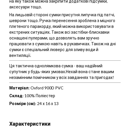
на яку також можна закріпити додаткові підсумки,
аксесуари тощо.
На лицьовій стороні сумки присутня липучка під патчі,
шеврони тощо. Ручка перенесення зроблена з міцного
плетеного паракорду, який можна використовувати в
екстрених ситуаціях. Також всі застібки-блискавки
оснащені пулерами, що дозволять вам зручно
працювати з сумкою навіть в рукавичках. Також на дні
сумки є спеціальний люверс для зливу води й
вентиляції.
Ця тактична однолямкова сумка - ваш надійний
супутник у будь-яких умовах.Нехай вона стане вашим
незамінним помічником у всіх завданнях та пригодах!
Матеріал:
Oxford 900D PVC
Склад:
100% Поліестер
Розміри (см):
24 х 16 х 13
Характеристики