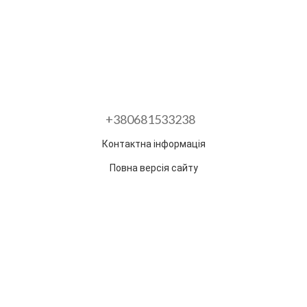
+380681533238
Контактна інформація
Повна версія сайту
Розроблено в ГО "Гільдія змін"
Раз на тиждень ми відправляємо дайджест з
найпопулярнішими статтями та товарами.