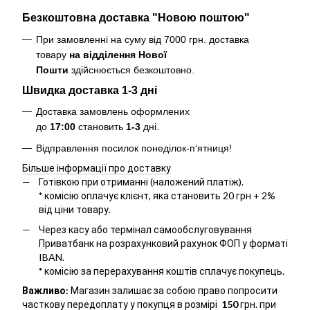
Безкоштовна доставка "Новою поштою"
При замовленні на суму від 7000 грн. доставка
товару
на відділення Нової
Пошти
здійснюється безкоштовно
.
Швидка доставка 1-3 дні
Доставка замовлень оформлених
до
17:00
становить
1-3
дні.
Відправлення посилок понеділок-п‘ятниця!
Більше інформації про доставку
Готівкою при отриманні (наложений платіж).
*
комісію оплачує клієнт, яка становить 20 грн + 2%
від ціни товару.
Через касу або термінал самообслуговування
Приватбанк на розрахунковий рахунок ФОП у форматі
IBAN.
*
комісію за перерахування коштів сплачує покупець.
Важливо:
Магазин залишає за собою право попросити
часткову передоплату у покупця в розмірі
150
грн. при