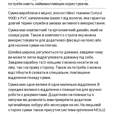
потреби навіть найвимогливіших користувачів.
Сумка вироблена з міцної, зносостійкої тканини Oxford
900D з PVC напиленням (захист від вологи), яка гарантує
довгий термін служби в умовах активного використання.
Сумка має компактний та ергономічний дизайн, який не
сковує рухів. Також в комплекті є стропа яку можна
використовувати для додаткової фіксації на поясі або
для носіння сумки на плечах.
Шлейка широка, регулюється по довжині, завдяки чому
ви можете легко відрегулювати довжину під себе.
Завдяки карабіну та D-кільцям її можна носити як на
ліву, так і на праву сторону. Також за потреби її можна
відстібнути й сховати в спеціальне, пом'якшене
відділення позаду сумки.
Сумка має одне велике й одне маленьке відділення. В
середині великого відділення є планшетка для зручної
роботи з документами. Додатково на планшетці є
липучки які дозволять вам прикріпити додаткові
органайзери, кобуру або аксесуари на неї. На лицьовій
стороні сумки також присутня система кріплення MOLLE