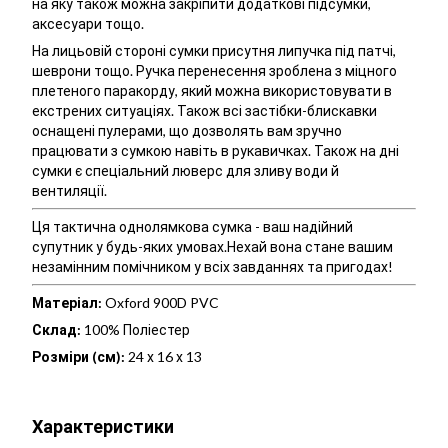
на яку також можна закріпити додаткові підсумки,
аксесуари тощо.
На лицьовій стороні сумки присутня липучка під патчі,
шеврони тощо. Ручка перенесення зроблена з міцного
плетеного паракорду, який можна використовувати в
екстрених ситуаціях. Також всі застібки-блискавки
оснащені пулерами, що дозволять вам зручно
працювати з сумкою навіть в рукавичках. Також на дні
сумки є спеціальний люверс для зливу води й
вентиляції.
Ця тактична однолямкова сумка - ваш надійний
супутник у будь-яких умовах.Нехай вона стане вашим
незамінним помічником у всіх завданнях та пригодах!
Матеріал:
Oxford 900D PVC
Склад:
100% Поліестер
Розміри (см):
24 х 16 х 13
Характеристики