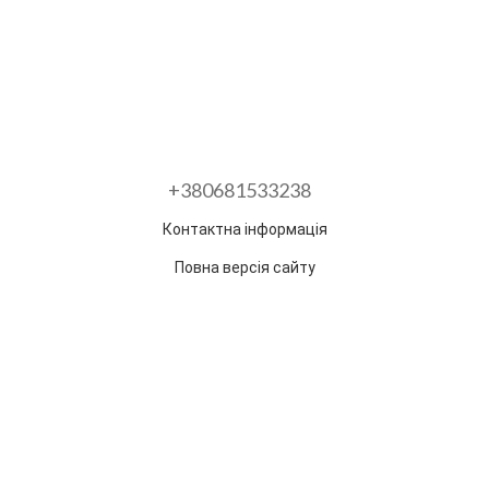
+380681533238
Контактна інформація
Повна версія сайту
Розроблено в ГО "Гільдія змін"
Раз на тиждень ми відправляємо дайджест з
найпопулярнішими статтями та товарами.