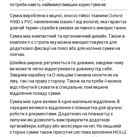
потреби навіть найвимогливіших користувачів.
Сумка вироблена з міцної, зносостійкої тканини Oxford
900D з PVC напиленням (захист від вологи), яка гарантує
довгий термін служби в умовах активного використання.
Сумка має компактний та ергономічний дизайн. Також в
комплекті є стропа яку можна використовувати для
додаткової фіксації на поясі або для носіння сумки на
плечах.
Шлейка широка, регулюється по довжині, завдяки чому
ви можете легко відрегулювати довжину під себе.
Завдяки карабіну та D-кільцям її можна носити як на
ліву, так і на праву сторону. Також за потреби її можна
відстібнути й сховати в спеціальне, пом'якшене
відділення позаду сумки.
Сумка має одне велике й одне маленьке відділення. В
середині великого відділення є планшетка для зручної
роботи з документами. Додатково на планшетці є
липучки які дозволять вам прикріпити додаткові
органайзери, кобуру або аксесуари на неї. На лицьовій
стороні сумки також присутня система кріплення MOLLE