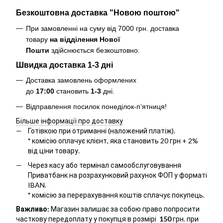
Безкоштовна доставка "Новою поштою"
При замовленні на суму від 7000 грн. доставка
товару
на відділення Нової
Пошти
здійснюється безкоштовно
.
Швидка доставка 1-3 дні
Доставка замовлень оформлених
до
17:00
становить
1-3
дні.
Відправлення посилок понеділок-п‘ятниця!
Більше інформації про доставку
Готівкою при отриманні (наложений платіж).
*
комісію оплачує клієнт, яка становить 20 грн + 2%
від ціни товару.
Через касу або термінал самообслуговування
Приватбанк на розрахунковий рахунок ФОП у форматі
IBAN.
*
комісію за перерахування коштів сплачує покупець.
Важливо:
Магазин залишає за собою право попросити
часткову передоплату у покупця в розмірі
150
грн. при