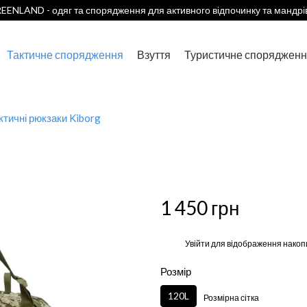
EENLAND - одяг та спорядження для активного відпочинку та мандрі
Тактичне спорядження
Взуття
Туристичне спорядженн
ктичні рюкзаки Kiborg
1 450 грн
%
Увійти
для відображення накоп
Розмір
120L
Розмірна сітка