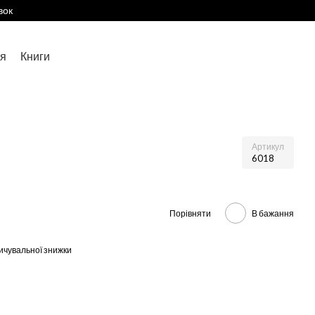
вок
я
Книги
Артикул
6018
Порівняти
В бажання
ичувальної знижки