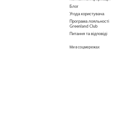
Блог
Угода користувача
Програма лояльності
Greenland Club
Питання та відповіді
Ми в соцмережах
Розроблено в ГО "Гільдія змін"
о дайджест з найпопулярнішими статтями та товарами.