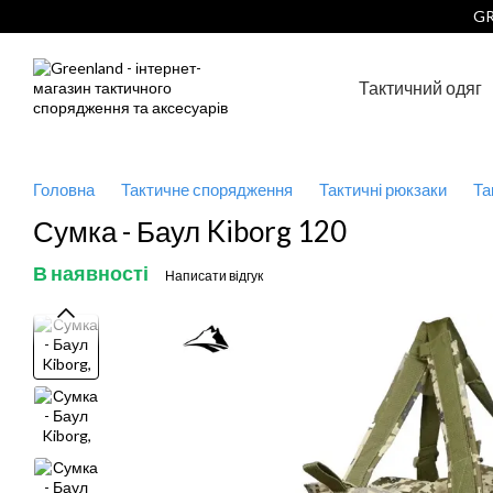
Перейти до основного контенту
GR
Тактичний одяг
Головна
Тактичне спорядження
Тактичні рюкзаки
Та
Сумка - Баул Kiborg 120
В наявності
Написати відгук