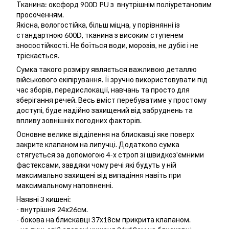
Тканина: оксфорд 900D PU з внутрішнім поліуретановим
просоченням.
Якісна, вологостійка, більш міцна, у порівнянні із
стандартною 600D, тканина з високим ступенем
зносостійкості. Не боїться води, морозів, не дубіє і не
тріскається.
Сумка такого розміру являється важливою деталлю
військового екіпірування. Її зручно використовувати під
час зборів, передислокації, навчань та просто для
зберігання речей. Весь вміст перебуватиме у простому
доступі, буде надійно захищений від забруднень та
впливу зовнішніх погодних факторів.
Основне велике відділення на блискавці яке поверх
закрите клапаном на липучці. Додатково сумка
стягується за допомогою 4-х строп зі швидкоз'ємними
фастексами, завдяки чому речі які будуть у ній
максимально захищені від випадіння навіть при
максимальному наповненні.
Наявні 3 кишені:
- внутрішня 24х26см.
- бокова на блискавці 37х18см прикрита клапаном.