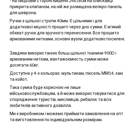
- на лицьовій стороні кишеня 24х18см на блискавці
прикрита клапаном, на ній же розміщена велкро панель
для шеврона.
Ручки з щільної стропи 40мм. Є цільними і для
додаткової міцності прошиті через дно сумки. Є м'який
обхват ручок для зручного перенесення. Все прошито
армованими нитками, основні вузли додатково посилені.
Завдяки використанню більш щільної тканини 900D і
армованим ниткам, вантажоємність сумки може
досягати 60кг.
Доступна у 4-х кольорах: мультикам, піксель ММ14, хакі
та койот.
Така сумка буде корисною не лише
військовослужбовцям, а й може використовуватися для
спорядження туристів, мисливців, рибалок та всіх
любителів активного дозвілля.
Ми є виробником і можемо приймати замовлення на опт
та виготовлення по індивідуальним розмірам.