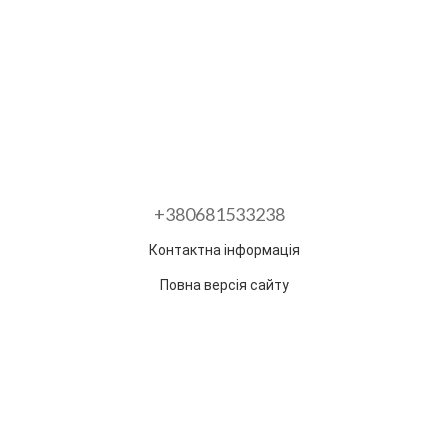
+380681533238
Контактна інформація
Повна версія сайту
Розроблено в ГО "Гільдія змін"