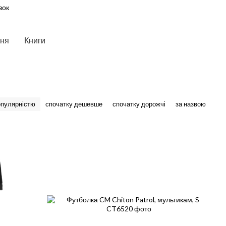
вок
ння
Книги
опулярністю
спочатку дешевше
спочатку дорожчі
за назвою