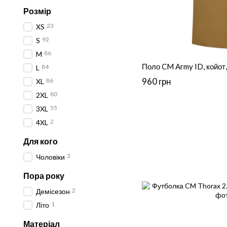
Розмір
23
XS
92
S
86
M
Поло CM Army ID, койот,
84
L
960 грн
86
XL
80
2XL
55
3XL
2
4XL
Для кого
3
Чоловіки
Пора року
2
Демісезон
1
Літо
Матеріал