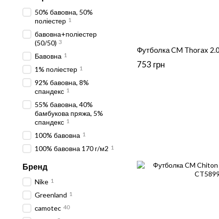
50% бавовна, 50%
1
поліестер
бавовна+поліестер
3
(50/50)
Футболка CM Thorax 2.0
1
Бавовна
753 грн
1
1% поліестер
92% бавовна, 8%
1
спандекс
55% бавовна, 40%
бамбукова пряжа, 5%
1
спандекс
1
100% бавовна
1
100% бавовна 170 г/м2
Бренд
1
Nike
1
Greenland
40
сamotec