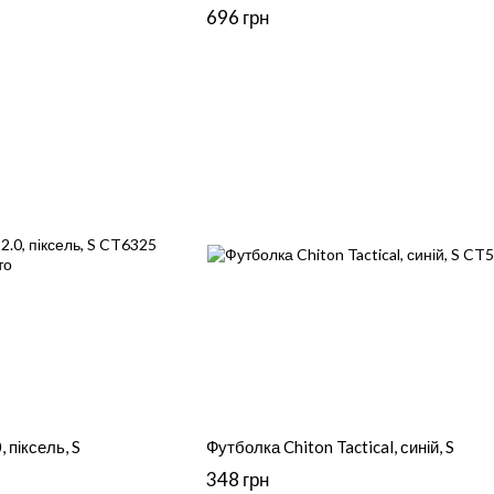
696 грн
 піксель, S
Футболка Chiton Tactical, синій, S
348 грн