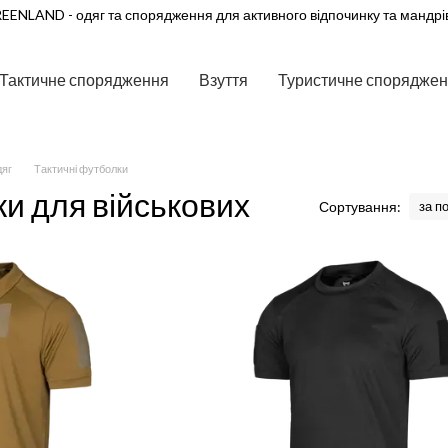
EENLAND - одяг та спорядження для активного відпочинку та мандрі
Тактичне спорядження
Взуття
Туристичне спорядже
дяг
Тактичні футболки
и для військових
Сортування:
за п