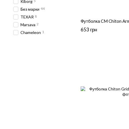
5
Kiborg
44
Без марки
8
TEXAR
Футболка CM Chiton Army
2
Marsava
653 грн
1
Chameleon