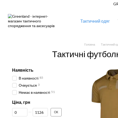
Перейти до основного контенту
GR
Тактичний одяг
Головна
Тактичний о
Тактичні футболк
Наявність
85
В наявності
3
Очікується
51
Немає в наявності
Ціна, грн
Від Ціна, грн
До Ціна, грн
ОК