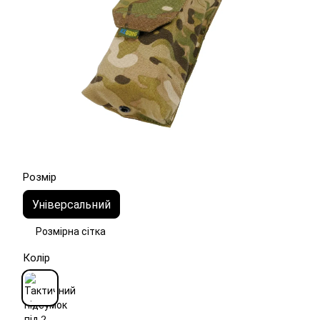
Розмір
Універсальний
Розмірна сітка
Колір