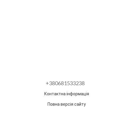
+380681533238
Контактна інформація
Повна версія сайту
Розроблено в ГО "Гільдія змін"