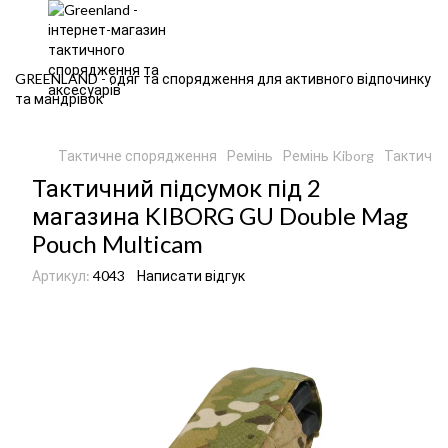
GREENLAND - одяг та спорядження для активного відпочинку
та мандрівок
Тактичне спорядження
Ремінь
Ремінь Kiborg
Тактични
Тактичний підсумок під 2
магазина KIBORG GU Double Mag
Pouch Multicam
Артикул:
4043
Написати відгук