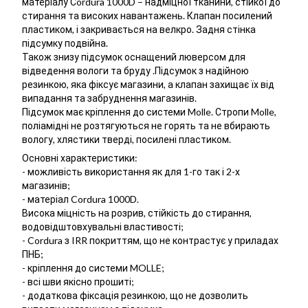
матеріалу Сordura 1000D – надміцної тканини, стійкої до
стирання та високих навантажень. Клапан посилений
пластиком, і закривається на велкро. Задня стінка
підсумку подвійна.
Також знизу підсумок оснащений люверсом для
відведення вологи та бруду .Підсумок з надійною
резинкою, яка фіксує магазини, а клапан захищає їх від
випадання та забруднення магазинів.
Підсумок має кріплення до системи Molle. Стропи Molle,
поліамідні не розтягуються не горять та не вбирають
вологу, хлястики тверді, посилені пластиком.
Основні характеристики:
- можливість використання як для 1-го так і 2-х
магазинів;
- матеріал Cordura 1000D.
Висока міцність на розрив, стійкість до стирання,
водовідштовхувальні властивості;
- Cordura з IRR покриттям, що не контрастує у приладах
ПНБ;
- кріплення до системи MOLLE;
- всі шви якісно прошиті;
- додаткова фіксація резинкою, що не дозволить