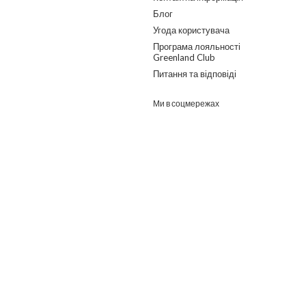
Блог
Угода користувача
Програма лояльності
Greenland Club
Питання та відповіді
Ми в соцмережах
Розроблено в ГО "Гільдія змін"
о дайджест з найпопулярнішими статтями та товарами.