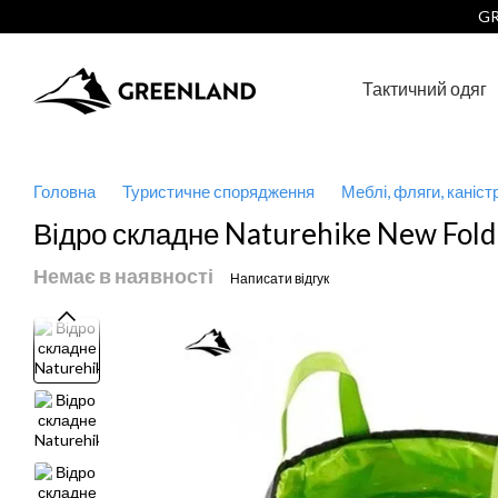
Перейти до основного контенту
GR
Тактичний одяг
Головна
Туристичне спорядження
Меблі, фляги, каніст
Відро складне Naturehike New Fol
Немає в наявності
Написати відгук