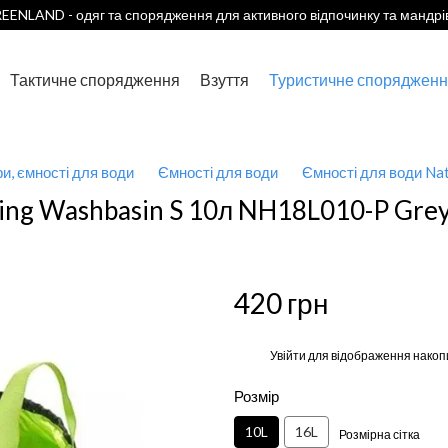
EENLAND - одяг та спорядження для активного відпочинку та мандрі
Тактичне спорядження
Взуття
Туристичне спорядженн
ри, ємності для води
Ємності для води
Ємності для води Nat
ding Washbasin S 10л NH18L010-P Gre
420 грн
%
Увійти
для відображення накоп
Розмір
10L
16L
Розмірна сітка