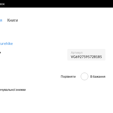
вок
я
Книги
urehike
y
Артикул
VG6927595728185
Порівняти
В бажання
ичувальної знижки