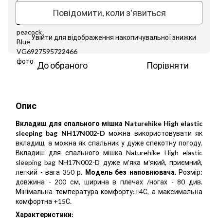
Повідомити, коли з'явиться
Увійти
для відображення накопичувальної знижки
%
До обраного
Порівняти
Опис
Вкладиш для спального мішка Naturehike High elastic
sleeping bag NH17N002-D
можна використовувати як
вкладиш, а можна як спальник у дуже спекотну погоду.
Вкладиш для спального мішка Naturehike High elastic
sleeping bag NH17N002-D дуже м'яка м'який, приємний,
легкий - вага 350 р.
Модель без наповнювача.
Розмір:
довжина - 200 см, ширина в плечах /ногах - 80 див.
Мінімальна температура комфорту:+4С, а максимальна
комфортна +15С.
Характеристики: