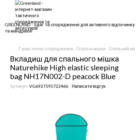
GREENLAND - одяг та спорядження для активного відпочинку
та мандрівок
Туристичне спорядження
Спальні мішки
Спальний мішо
Вкладиш для спального мішка
Naturehike High elastic sleeping
bag NH17N002-D peacock Blue
Артикул:
VG6927595722466
Написати відгук